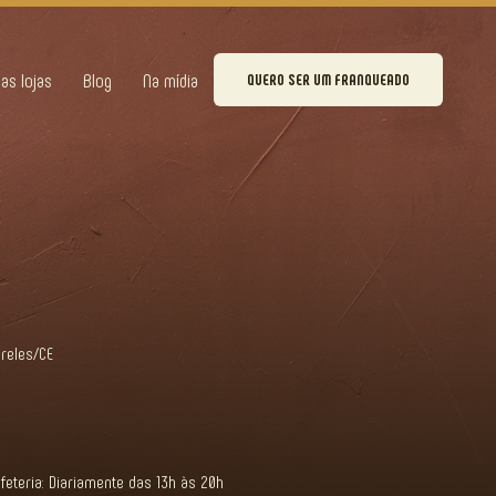
as lojas
Blog
Na mídia
QUERO SER UM FRANQUEADO
ireles/CE
afeteria: Diariamente das 13h às 20h